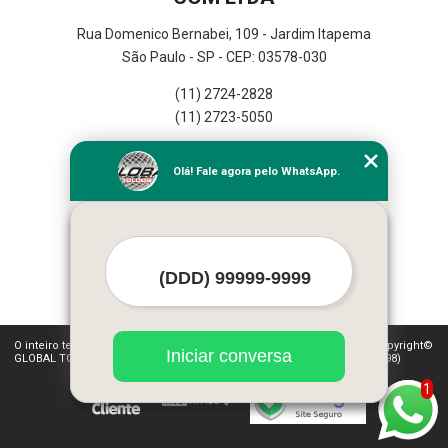
Rua Domenico Bernabei, 109 - Jardim Itapema
São Paulo - SP - CEP: 03578-030
(11) 2724-2828
(11) 2723-5050
Home
Olá! Fale agora pelo WhatsApp.
Empresa
Missão
Serviços
Contato
Mapa do site
Mais Serviços
O inteiro teor deste site está sujeito à proteção de direitos autorais. Copyright©
Iniciar conversa
GLOBAL TOLDOS E LUMINOSOS IND E COM LTDA (Lei 9610 de 19/02/1998)
1