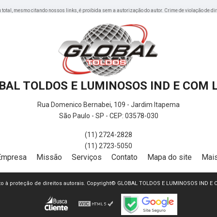
ou total, mesmo citando nossos links, é proibida sem a autorização do autor. Crime de violação de di
BAL TOLDOS E LUMINOSOS IND E COM 
Rua Domenico Bernabei, 109 - Jardim Itapema
São Paulo - SP - CEP: 03578-030
(11) 2724-2828
(11) 2723-5050
Empresa
Missão
Serviços
Contato
Mapa do site
Mais
jeito à proteção de direitos autorais. Copyright© GLOBAL TOLDOS E LUMINOSOS IND E