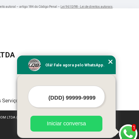
reito autoral – artigo 184 do Código Penal –
Lei 9610/98 - Lei de direitos autorais
.
LTDA
Olá! Fale agora pelo WhatsApp.
 Serviços
 COM LTDA (Lei 9610 de 19/02/1998)
Iniciar conversa
1