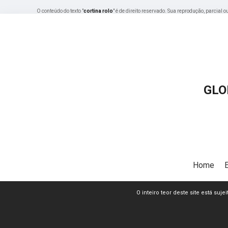
O conteúdo do texto "
cortina rolo
" é de direito reservado. Sua reprodução, parcial 
GLO
Home
O inteiro teor deste site está su