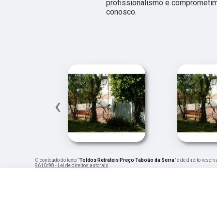
profissionalismo e comprometim
conosco.
‹
O conteúdo do texto "
Toldos Retráteis Preço Taboão da Serra
" é de direito rese
9610/98 - Lei de direitos autorais
.