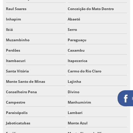
Raul Soares
Conceição do Mato Dentro
Inhapim
Abaeté
Ibiá
Serro
Muzambinho
Paraguaçu
Perdões
Caxambu
Itambacuri
Itapecerica
Santa Vitória
Carmo do Rio Claro
Monte Santo de Minas
Lajinha
Conselheiro Pena
Divino
Campestre
Manhumirim
Paraisópolis
Lambari
Jaboticatubas
Monte Azul