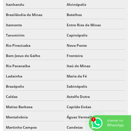
Itanhandu
Alvinópolis
Brasilândia de Minas
Botelhos
Itamonte
Entre Rios de Minas
Tarumirim
Capinópolis
Rio Piracicaba
Nova Ponte
Bom Jesus do Galho
Fronteira
Rio Paranaíba
Itaú de Minas
Ladainha
Maria da Fé
Brazópolis
Sabinópolis
Caldas
Astolfo Dutra
Matias Barbosa
Capitão Enéas
Montalvânia
Águas Vermelhas
chamar no
WhatsApp
Martinho Campos
Candeias