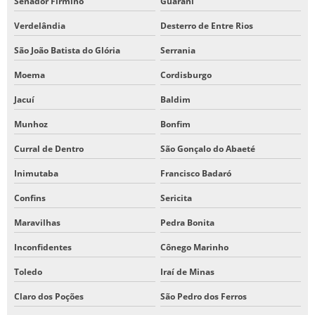
Senador Firmino
Guarani
Verdelândia
Desterro de Entre Rios
São João Batista do Glória
Serrania
Moema
Cordisburgo
Jacuí
Baldim
Munhoz
Bonfim
Curral de Dentro
São Gonçalo do Abaeté
Inimutaba
Francisco Badaró
Confins
Sericita
Maravilhas
Pedra Bonita
Inconfidentes
Cônego Marinho
Toledo
Iraí de Minas
Claro dos Poções
São Pedro dos Ferros