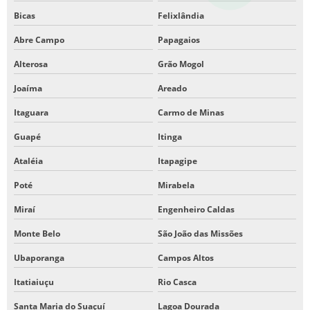
Bicas
Felixlândia
Abre Campo
Papagaios
Alterosa
Grão Mogol
Joaíma
Areado
Itaguara
Carmo de Minas
Guapé
Itinga
Ataléia
Itapagipe
Poté
Mirabela
Miraí
Engenheiro Caldas
Monte Belo
São João das Missões
Ubaporanga
Campos Altos
Itatiaiuçu
Rio Casca
Santa Maria do Suaçuí
Lagoa Dourada