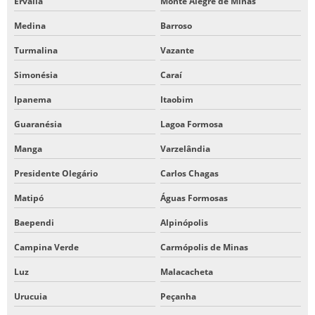
Ervália
Monte Alegre de Minas
Medina
Barroso
Turmalina
Vazante
Simonésia
Caraí
Ipanema
Itaobim
Guaranésia
Lagoa Formosa
Manga
Varzelândia
Presidente Olegário
Carlos Chagas
Matipó
Águas Formosas
Baependi
Alpinópolis
Campina Verde
Carmópolis de Minas
Luz
Malacacheta
Urucuia
Peçanha