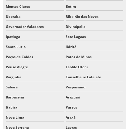
Montes Claros
Betim
Uberaba
Ribeirão das Neves
Governador Valadares
Divinópolis
Ipatinga
Sete Lagoas
Santa Luzia
Ibirité
Poços de Caldas
Patos de Minas
Pouso Alegre
Teófilo Otoni
Varginha
Conselheiro Lafaiete
Sabará
Vespasiano
Barbacena
Araguari
Itabira
Passos
Nova Lima
Araxá
Nova Serrana
Lavras