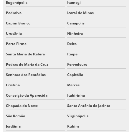
Eugenópolis
Itamogi
Pedralva
Icaraí de Minas
Capim Branco
Canápolis
Urucânia
Ninheira
Porto Firme
Delta
Santa Maria de Itabira
Itaipé
Pedras de Maria da Cruz
Fervedouro
Senhora dos Remédios
Capitólio
Cristina
Mercês
Conceição da Aparecida
Itabirinha
Chapada do Norte
Santo Antônio do Jacinto
São Romão
Virginópolis
Jordânia
Rubim