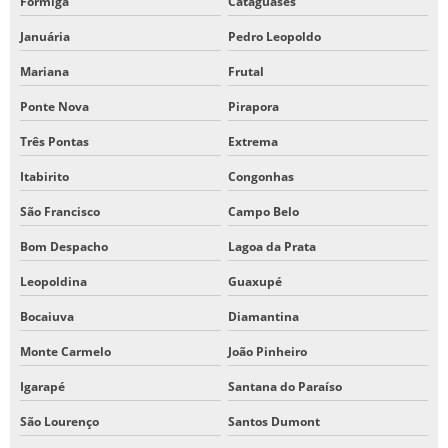
Formiga
Cataguases
Januária
Pedro Leopoldo
Mariana
Frutal
Ponte Nova
Pirapora
Três Pontas
Extrema
Itabirito
Congonhas
São Francisco
Campo Belo
Bom Despacho
Lagoa da Prata
Leopoldina
Guaxupé
Bocaiuva
Diamantina
Monte Carmelo
João Pinheiro
Igarapé
Santana do Paraíso
São Lourenço
Santos Dumont