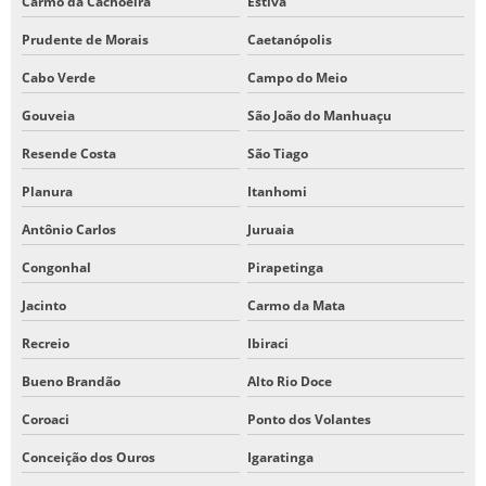
Carmo da Cachoeira
Estiva
Prudente de Morais
Caetanópolis
Cabo Verde
Campo do Meio
Gouveia
São João do Manhuaçu
Resende Costa
São Tiago
Planura
Itanhomi
Antônio Carlos
Juruaia
Congonhal
Pirapetinga
Jacinto
Carmo da Mata
Recreio
Ibiraci
Bueno Brandão
Alto Rio Doce
Coroaci
Ponto dos Volantes
Conceição dos Ouros
Igaratinga