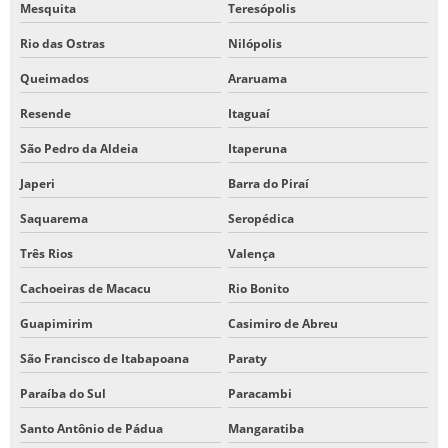
Mesquita
Teresópolis
Rio das Ostras
Nilópolis
Queimados
Araruama
Resende
Itaguaí
São Pedro da Aldeia
Itaperuna
Japeri
Barra do Piraí
Saquarema
Seropédica
Três Rios
Valença
Cachoeiras de Macacu
Rio Bonito
Guapimirim
Casimiro de Abreu
São Francisco de Itabapoana
Paraty
Paraíba do Sul
Paracambi
Santo Antônio de Pádua
Mangaratiba