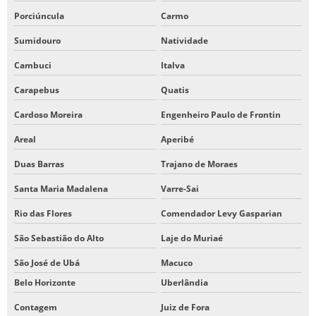
Porciúncula
Carmo
Sumidouro
Natividade
Cambuci
Italva
Carapebus
Quatis
Cardoso Moreira
Engenheiro Paulo de Frontin
Areal
Aperibé
Duas Barras
Trajano de Moraes
Santa Maria Madalena
Varre-Sai
Rio das Flores
Comendador Levy Gasparian
São Sebastião do Alto
Laje do Muriaé
São José de Ubá
Macuco
Belo Horizonte
Uberlândia
Contagem
Juiz de Fora