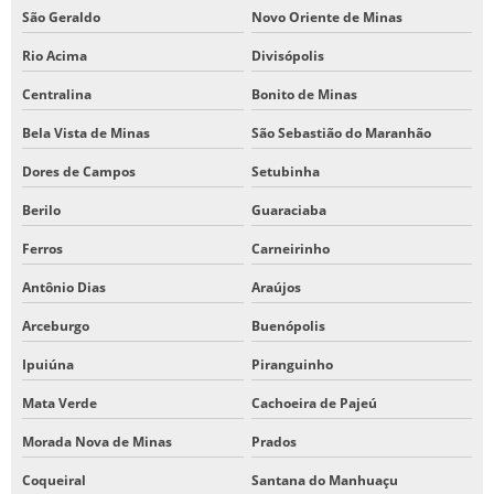
São Geraldo
Novo Oriente de Minas
Rio Acima
Divisópolis
Centralina
Bonito de Minas
Bela Vista de Minas
São Sebastião do Maranhão
Dores de Campos
Setubinha
Berilo
Guaraciaba
Ferros
Carneirinho
Antônio Dias
Araújos
Arceburgo
Buenópolis
Ipuiúna
Piranguinho
Mata Verde
Cachoeira de Pajeú
Morada Nova de Minas
Prados
Coqueiral
Santana do Manhuaçu