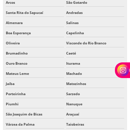
Arcos
São Gotardo
Santa Rita do Sapucaí
Andradas
Almenara
Salinas
Boa Esperança
Capelinha
Oliveira
Visconde do Rio Branco
Brumadinho
Caeté
Ouro Branco
Iturama
Mateus Leme
Machado
Jaíba
Matozinhos
Porteirinha
Sarzedo
Piumhi
Nanuque
São Joaquim de Bicas
Araçuaí
Várzea da Palma
Taiobeiras