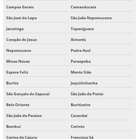
Campos Gerais
Camanducaia
São José da Lapa
São João Nepomuceno
Jacutinga
Tupaciguara
Coração de Jesus
Aimorés
Nepomuceno
Pedra Azul
Minas Novas
Paraopeba
Espera Feliz
Monte Sião
Buritis
Jequitinhonha
São Gonçalo do Sapucaí
São João da Ponte
Belo Oriente
Buritizeiro
São João do Paraíso
Carandaí
Bambuí
Corinto
Carmo do Cajuru
Francisco Sá