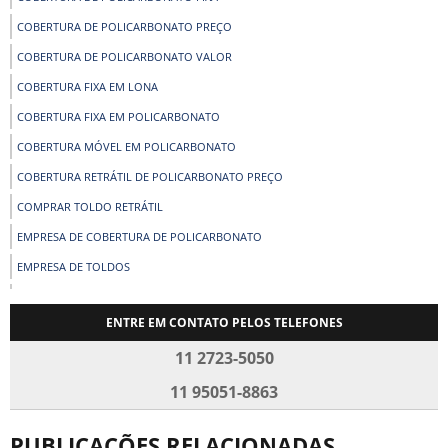
COBERTURA DE POLICARBONATO PREÇO
COBERTURA DE POLICARBONATO VALOR
COBERTURA FIXA EM LONA
COBERTURA FIXA EM POLICARBONATO
COBERTURA MÓVEL EM POLICARBONATO
COBERTURA RETRÁTIL DE POLICARBONATO PREÇO
COMPRAR TOLDO RETRÁTIL
EMPRESA DE COBERTURA DE POLICARBONATO
EMPRESA DE TOLDOS
EMPRESA DE TOLDOS EM SP
ENTRE EM CONTATO PELOS TELEFONES
FÁBRICA DE COBERTURA DE POLICARBONATO
11 2723-5050
FÁBRICA DE SOMBREADORES
FABRICA DE TOLDO RETRÁTIL
11 95051-8863
FÁBRICA DE TOLDOS
PUBLICAÇÕES RELACIONADAS
FÁBRICA DE TOLDOS DE LONA