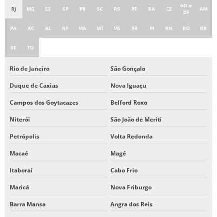
TOLDOS RETRÁTIL DE LONA PREÇO
GO e
RJ
MG
ES
SP
PR
SC
RS
PE
BA
CE
AM
DF
PA
AC
AL
AP
MA
MT
MS
PB
PI
RN
RO
RR
SE
TO
Rio de Janeiro
São Gonçalo
Duque de Caxias
Nova Iguaçu
Campos dos Goytacazes
Belford Roxo
Niterói
São João de Meriti
Petrópolis
Volta Redonda
Macaé
Magé
Itaboraí
Cabo Frio
Maricá
Nova Friburgo
Barra Mansa
Angra dos Reis