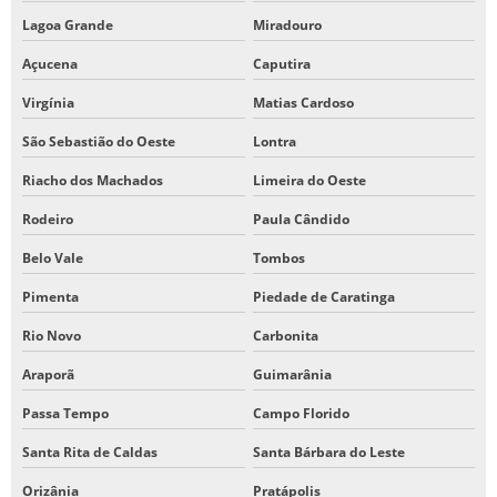
Lagoa Grande
Miradouro
Açucena
Caputira
Virgínia
Matias Cardoso
São Sebastião do Oeste
Lontra
Riacho dos Machados
Limeira do Oeste
Rodeiro
Paula Cândido
Belo Vale
Tombos
Pimenta
Piedade de Caratinga
Rio Novo
Carbonita
Araporã
Guimarânia
Passa Tempo
Campo Florido
Santa Rita de Caldas
Santa Bárbara do Leste
Orizânia
Pratápolis