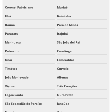
Coronel Fabriciano
Muriaé
Ubá
Ituiutaba
Itaúna
Pará de Minas
Paracatu
Itajubá
Manhuaçu
São João del Rei
Patrocínio
Caratinga
Unaí
Esmeraldas
Timóteo
Curvelo
João Monlevade
Alfenas
Viçosa
Três Corações
Lagoa Santa
Ouro Preto
São Sebastião do Paraíso
Janaúba