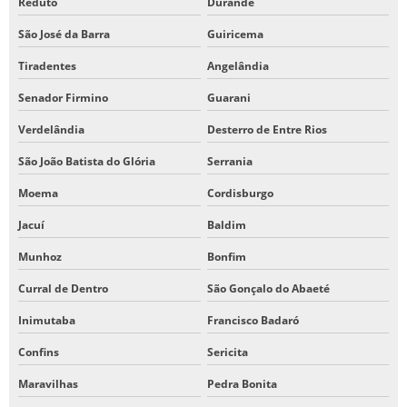
Reduto
Durandé
São José da Barra
Guiricema
Tiradentes
Angelândia
Senador Firmino
Guarani
Verdelândia
Desterro de Entre Rios
São João Batista do Glória
Serrania
Moema
Cordisburgo
Jacuí
Baldim
Munhoz
Bonfim
Curral de Dentro
São Gonçalo do Abaeté
Inimutaba
Francisco Badaró
Confins
Sericita
Maravilhas
Pedra Bonita