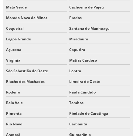
Mata Verde
Cachoeira de Pajeú
Morada Nova de Minas
Prados
Coqueiral
Santana do Manhuaçu
Lagoa Grande
Miradouro
Açucena
Caputira
Virgínia
Matias Cardoso
São Sebastião do Oeste
Lontra
Riacho dos Machados
Limeira do Oeste
Rodeiro
Paula Cândido
Belo Vale
Tombos
Pimenta
Piedade de Caratinga
Rio Novo
Carbonita
Araporã
Guimarânia