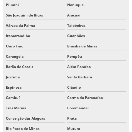
Piumhi
Nanuque
São Joaquim de Bicas
Araçuaí
Várzea da Palma
Taiobeiras
Itamarandiba
Guanhães
Ouro Fino
Brasília de Minas
Carangola
Pompéu
Barão de Cocais
Além Paraíba
Juatuba
Santa Bárbara
Espinosa
Cláudio
Cambuí
Carmo do Paranaíba
Três Marias
Coromandel
Conceição das Alagoas
Prata
Rio Pardo de Minas
Mutum