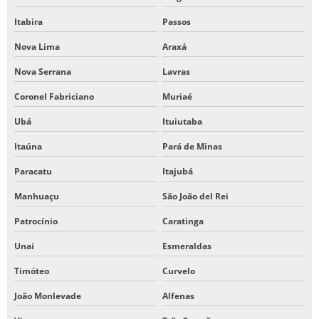
Itabira
Passos
Nova Lima
Araxá
Nova Serrana
Lavras
Coronel Fabriciano
Muriaé
Ubá
Ituiutaba
Itaúna
Pará de Minas
Paracatu
Itajubá
Manhuaçu
São João del Rei
Patrocínio
Caratinga
Unaí
Esmeraldas
Timóteo
Curvelo
João Monlevade
Alfenas