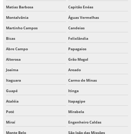
Matias Barbosa
Capitão Enéas
Montalvânia
Águas Vermelhas
Martinho Campos
Candeias
Bicas
Felixlândia
Abre Campo
Papagaios
Alterosa
Grão Mogol
Joaíma
Areado
Itaguara
Carmo de Minas
Guapé
Itinga
Ataléia
Itapagipe
Poté
Mirabela
Miraí
Engenheiro Caldas
Monte Belo
São João das Missões