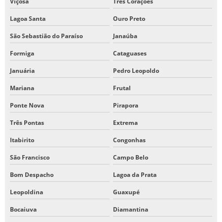
Viçosa
Três Corações
Lagoa Santa
Ouro Preto
São Sebastião do Paraíso
Janaúba
Formiga
Cataguases
Januária
Pedro Leopoldo
Mariana
Frutal
Ponte Nova
Pirapora
Três Pontas
Extrema
Itabirito
Congonhas
São Francisco
Campo Belo
Bom Despacho
Lagoa da Prata
Leopoldina
Guaxupé
Bocaiuva
Diamantina