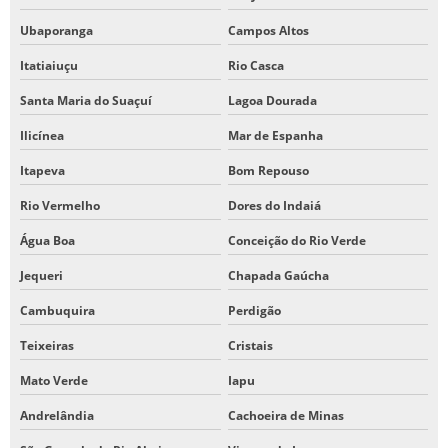
Ubaporanga
Campos Altos
Itatiaiuçu
Rio Casca
Santa Maria do Suaçuí
Lagoa Dourada
Ilicínea
Mar de Espanha
Itapeva
Bom Repouso
Rio Vermelho
Dores do Indaiá
Água Boa
Conceição do Rio Verde
Jequeri
Chapada Gaúcha
Cambuquira
Perdigão
Teixeiras
Cristais
Mato Verde
Iapu
Andrelândia
Cachoeira de Minas