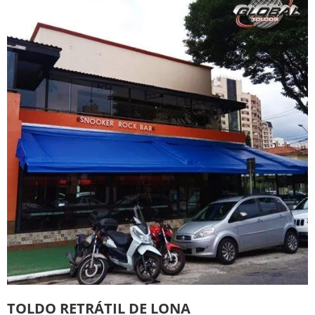
TOLDO CORTINA PREÇO
TOLDO DE ENROLAR
TOLDO DE LONA PREÇO
TOLDO DE RECOLHER
TOLDO DE ROLO PREÇO
TOLDO DE TRILHO PREÇO
TOLDO FIXO EM POLICARBONATO
TOLDO PARA FACHADA
TOLDO RETO
TOLDO RETRÁTIL ÁREA EXTERNA
TOLDO RETRÁTIL ARTICULADO
TOLDO RETRÁTIL ARTICULADO PREÇO
TOLDO RETRÁTIL BRAÇO ARTICULADO
TOLDO RETRÁTIL CORTINA
TOLDO RETRÁTIL DE ENROLAR
TOLDO RETRÁTIL DE LONA