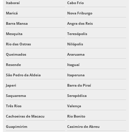
Itaboraí
Cabo Frio
Maricá
Nova Friburgo
Barra Mansa
Angra dos Reis
Mesquita
Teresópolis
Rio das Ostras
Nilópolis
Queimados
Araruama
Resende
Itaguaí
São Pedro da Aldeia
Itaperuna
Japeri
Barra do Piraí
Saquarema
Seropédica
Três Rios
Valença
Cachoeiras de Macacu
Rio Bonito
Guapimirim
Casimiro de Abreu