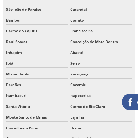
São João do Paraíso
Carandaí
Bambuí
Corinto
Carmo do Cajuru
Francisco Sá
Raul Soares
Conceição do Mato Dentro
Inhapim
Abaeté
Ibiá
Serro
Muzambinho
Paraguaçu
Perdões
Caxambu
Itambacuri
Itapecerica
Santa Vitória
Carmo do Rio Claro
Monte Santo de Minas
Lajinha
Conselheiro Pena
Divino