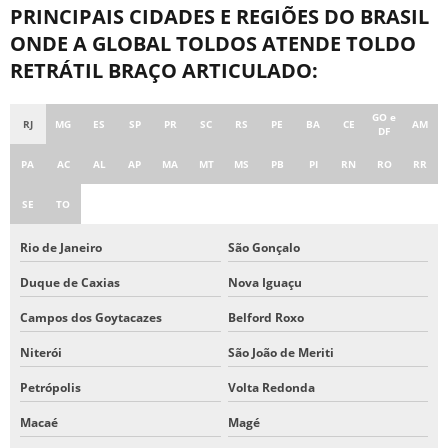
TOLDOS RETRÁTIL DE LONA PREÇO
PRINCIPAIS CIDADES E REGIÕES DO BRASIL
ONDE A GLOBAL TOLDOS ATENDE TOLDO
RETRÁTIL BRAÇO ARTICULADO:
GO e
RJ
MG
ES
SP
PR
SC
RS
PE
BA
CE
AM
DF
PA
AC
AL
AP
MA
MT
MS
PB
PI
RN
RO
RR
SE
TO
Rio de Janeiro
São Gonçalo
Duque de Caxias
Nova Iguaçu
Campos dos Goytacazes
Belford Roxo
Niterói
São João de Meriti
Petrópolis
Volta Redonda
Macaé
Magé