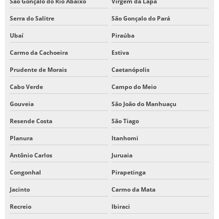
São Gonçalo do Rio Abaixo
Virgem da Lapa
Serra do Salitre
São Gonçalo do Pará
Ubaí
Piraúba
Carmo da Cachoeira
Estiva
Prudente de Morais
Caetanópolis
Cabo Verde
Campo do Meio
Gouveia
São João do Manhuaçu
Resende Costa
São Tiago
Planura
Itanhomi
Antônio Carlos
Juruaia
Congonhal
Pirapetinga
Jacinto
Carmo da Mata
Recreio
Ibiraci