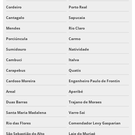
Cordeiro
Porto Real
Cantagalo
Sapucaia
Mendes
Rio Claro
Porciúncula
Carmo
Sumidouro
Natividade
Cambuci
Italva
Carapebus
Quatis
Cardoso Moreira
Engenheiro Paulo de Frontin
Areal
Aperibé
Duas Barras
Trajano de Moraes
Santa Maria Madalena
Varre-Sai
Rio das Flores
Comendador Levy Gasparian
São Sebastião do Alto
Laje do Muriaé