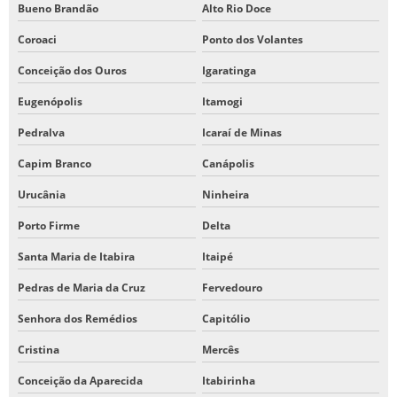
Bueno Brandão
Alto Rio Doce
Coroaci
Ponto dos Volantes
Conceição dos Ouros
Igaratinga
Eugenópolis
Itamogi
Pedralva
Icaraí de Minas
Capim Branco
Canápolis
Urucânia
Ninheira
Porto Firme
Delta
Santa Maria de Itabira
Itaipé
Pedras de Maria da Cruz
Fervedouro
Senhora dos Remédios
Capitólio
Cristina
Mercês
Conceição da Aparecida
Itabirinha