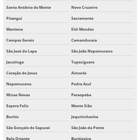
Santo Antônio do Monte
Novo Cruzeiro
Pitangui
Sacramento
Mantena
Elói Mendes
Campos Gerais
Camanducaia
São José da Lapa
São João Nepomuceno
Jacutinga
Tupaciguara
Coração de Jesus
Aimorés
Nepomuceno
Pedra Azul
Minas Novas
Paraopeba
Espera Feliz
Monte Sião
Buritis
Jequitinhonha
São Gonçalo do Sapucaí
São João da Ponte
Belo Oriente
Buritizeiro