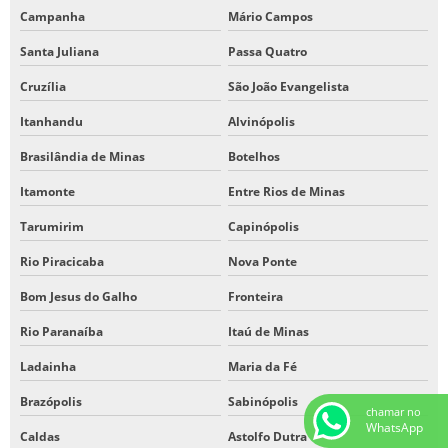
Campanha
Mário Campos
Santa Juliana
Passa Quatro
Cruzília
São João Evangelista
Itanhandu
Alvinópolis
Brasilândia de Minas
Botelhos
Itamonte
Entre Rios de Minas
Tarumirim
Capinópolis
Rio Piracicaba
Nova Ponte
Bom Jesus do Galho
Fronteira
Rio Paranaíba
Itaú de Minas
Ladainha
Maria da Fé
Brazópolis
Sabinópolis
chamar no
WhatsApp
Caldas
Astolfo Dutra