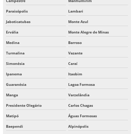
Campestre
Manhumirim
Paraisópolis
Lambari
Jaboticatubas
Monte Azul
Ervália
Monte Alegre de Minas
Medina
Barroso
Turmalina
Vazante
Simonésia
Caraí
Ipanema
Itaobim
Guaranésia
Lagoa Formosa
Manga
Varzelândia
Presidente Olegário
Carlos Chagas
Matipó
Águas Formosas
Baependi
Alpinópolis