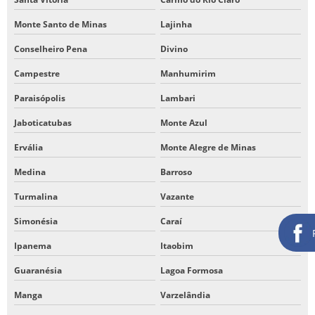
Monte Santo de Minas
Lajinha
Conselheiro Pena
Divino
Campestre
Manhumirim
Paraisópolis
Lambari
Jaboticatubas
Monte Azul
Ervália
Monte Alegre de Minas
Medina
Barroso
Turmalina
Vazante
Simonésia
Caraí
Ipanema
Itaobim
Guaranésia
Lagoa Formosa
Manga
Varzelândia