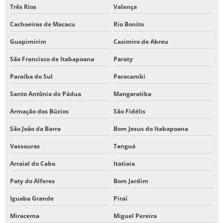
Três Rios
Valença
Cachoeiras de Macacu
Rio Bonito
Guapimirim
Casimiro de Abreu
São Francisco de Itabapoana
Paraty
Paraíba do Sul
Paracambi
Santo Antônio de Pádua
Mangaratiba
Armação dos Búzios
São Fidélis
São João da Barra
Bom Jesus do Itabapoana
Vassouras
Tanguá
Arraial do Cabo
Itatiaia
Paty do Alferes
Bom Jardim
Iguaba Grande
Piraí
Miracema
Miguel Pereira