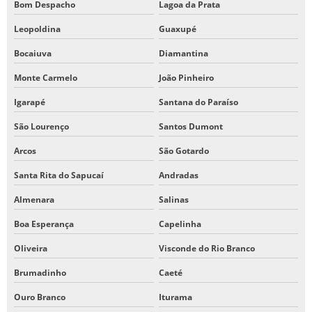
Bom Despacho
Lagoa da Prata
Leopoldina
Guaxupé
Bocaiuva
Diamantina
Monte Carmelo
João Pinheiro
Igarapé
Santana do Paraíso
São Lourenço
Santos Dumont
Arcos
São Gotardo
Santa Rita do Sapucaí
Andradas
Almenara
Salinas
Boa Esperança
Capelinha
Oliveira
Visconde do Rio Branco
Brumadinho
Caeté
Ouro Branco
Iturama