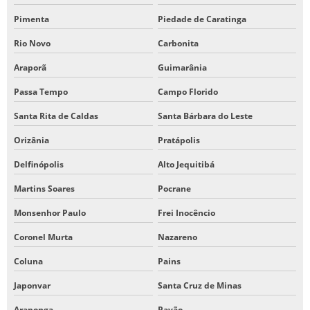
Pimenta
Piedade de Caratinga
Rio Novo
Carbonita
Araporã
Guimarânia
Passa Tempo
Campo Florido
Santa Rita de Caldas
Santa Bárbara do Leste
Orizânia
Pratápolis
Delfinópolis
Alto Jequitibá
Martins Soares
Pocrane
Monsenhor Paulo
Frei Inocêncio
Coronel Murta
Nazareno
Coluna
Pains
Japonvar
Santa Cruz de Minas
Araponga
Pavão