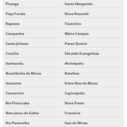
Piranga
Santa Margarida
Poço Fundo
Nova Resende
Raposos
Tocantins
Campanha
Mário Campos
Santa Juliana
Passa Quatro
Cruzília
São João Evangelista
Itanhandu
Alvinópolis
Brasilândia de Minas
Botelhos
Itamonte
Entre Rios de Minas
Tarumirim
Capinópolis
Rio Piracicaba
Nova Ponte
Bom Jesus do Galho
Fronteira
Rio Paranaíba
Itaú de Minas