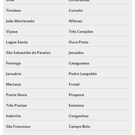
Timóteo
Curvelo
João Monlevade
Alfenas
Viçosa
Três Corações
Lagoa Santa
Ouro Preto
São Sebastião do Paraíso
Janaúba
Formiga
Cataguases
Januária
Pedro Leopoldo
Mariana
Frutal
Ponte Nova
Pirapora
Três Pontas
Extrema
Itabirito
Congonhas
São Francisco
Campo Belo