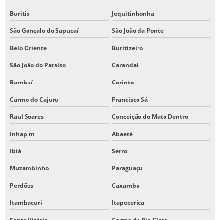
Buritis
Jequitinhonha
São Gonçalo do Sapucaí
São João da Ponte
Belo Oriente
Buritizeiro
São João do Paraíso
Carandaí
Bambuí
Corinto
Carmo do Cajuru
Francisco Sá
Raul Soares
Conceição do Mato Dentro
Inhapim
Abaeté
Ibiá
Serro
Muzambinho
Paraguaçu
Perdões
Caxambu
Itambacuri
Itapecerica
Santa Vitória
Carmo do Rio Claro