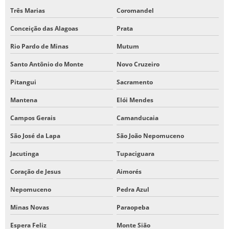
Três Marias
Coromandel
Conceição das Alagoas
Prata
Rio Pardo de Minas
Mutum
Santo Antônio do Monte
Novo Cruzeiro
Pitangui
Sacramento
Mantena
Elói Mendes
Campos Gerais
Camanducaia
São José da Lapa
São João Nepomuceno
Jacutinga
Tupaciguara
Coração de Jesus
Aimorés
Nepomuceno
Pedra Azul
Minas Novas
Paraopeba
Espera Feliz
Monte Sião