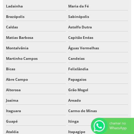
Ladainha
Maria da Fé
Brazópolis
Sabinópolis
Caldas
Astolfo Dutra
Matias Barbosa
Capitão Enéas
Montalvânia
Águas Vermelhas
Martinho Campos
Candeias
Bicas
Felixlândia
Abre Campo
Papagaios
Alterosa
Grão Mogol
Joaíma
Areado
Itaguara
Carmo de Minas
Guapé
Itinga
chamar no
WhatsApp
Ataléia
Itapagipe