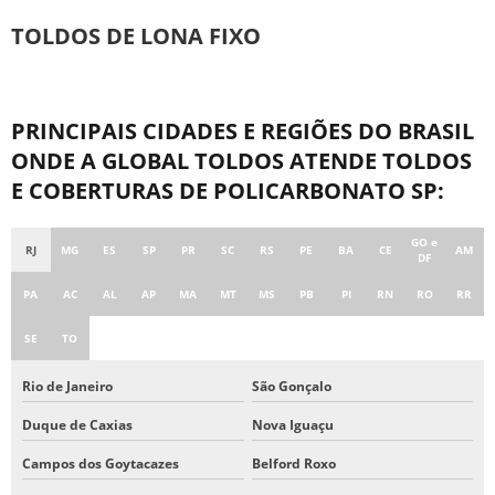
TOLDO TIPO CORTINA
TOLDOS DE LONA FIXO
TOLDO TIPO CORTINA PREÇO
TOLDOS CORTINA ROLO SP
TOLDOS DE LONA
PRINCIPAIS CIDADES E REGIÕES DO BRASIL
TOLDOS DE LONA FIXO
ONDE A GLOBAL TOLDOS ATENDE TOLDOS
TOLDOS DE POLICARBONATO EM SP
E COBERTURAS DE POLICARBONATO SP:
TOLDOS E COBERTURAS DE POLICARBONATO SP
TOLDOS RETRÁTIL DE LONA PREÇO
GO e
RJ
MG
ES
SP
PR
SC
RS
PE
BA
CE
AM
DF
PA
AC
AL
AP
MA
MT
MS
PB
PI
RN
RO
RR
SE
TO
Rio de Janeiro
São Gonçalo
Duque de Caxias
Nova Iguaçu
Campos dos Goytacazes
Belford Roxo