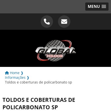
MENU
Home ❱
Informações ❱
Toldos e coberturas de policarbonato sp
TOLDOS E COBERTURAS DE
POLICARBONATO SP