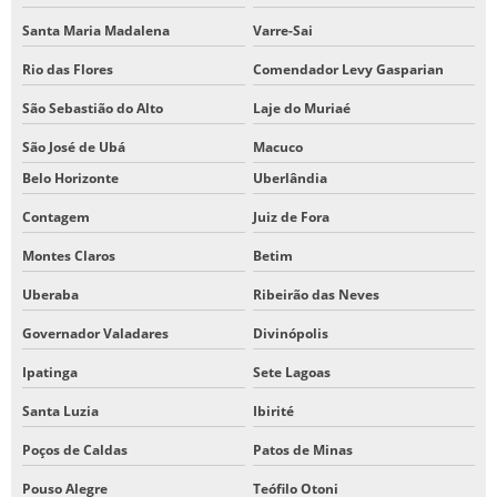
Santa Maria Madalena
Varre-Sai
Rio das Flores
Comendador Levy Gasparian
São Sebastião do Alto
Laje do Muriaé
São José de Ubá
Macuco
Belo Horizonte
Uberlândia
Contagem
Juiz de Fora
Montes Claros
Betim
Uberaba
Ribeirão das Neves
Governador Valadares
Divinópolis
Ipatinga
Sete Lagoas
Santa Luzia
Ibirité
Poços de Caldas
Patos de Minas
Pouso Alegre
Teófilo Otoni