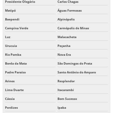
Presidente Olegário
Carlos Chagas
Matipó
Águas Formosas
Baependi
Alpinópolis
Campina Verde
Carmópolis de Minas
Luz
Malacacheta
Urucuia
Peçanha
Rio Pomba
Nova Era
Borda da Mata
São Domingos do Prata
Padre Paraíso
Santo Antônio do Amparo
Arinos
Resplendor
Lima Duarte
Itacarambi
Cássia
Bom Sucesso
Perdizes
Ipaba