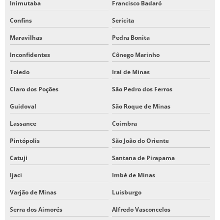
Inimutaba
Francisco Badaró
Confins
Sericita
Maravilhas
Pedra Bonita
Inconfidentes
Cônego Marinho
Toledo
Iraí de Minas
Claro dos Poções
São Pedro dos Ferros
Guidoval
São Roque de Minas
Lassance
Coimbra
Pintópolis
São João do Oriente
Catuji
Santana de Pirapama
Ijaci
Imbé de Minas
Varjão de Minas
Luisburgo
Serra dos Aimorés
Alfredo Vasconcelos