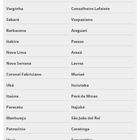
Varginha
Conselheiro Lafaiete
Sabará
Vespasiano
Barbacena
Araguari
Itabira
Passos
Nova Lima
Araxá
Nova Serrana
Lavras
Coronel Fabriciano
Muriaé
Ubá
Ituiutaba
Itaúna
Pará de Minas
Paracatu
Itajubá
Manhuaçu
São João del Rei
Patrocínio
Caratinga
Unaí
Esmeraldas