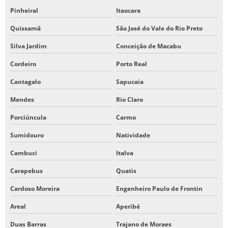
Pinheiral
Itaocara
Quissamã
São José do Vale do Rio Preto
Silva Jardim
Conceição de Macabu
Cordeiro
Porto Real
Cantagalo
Sapucaia
Mendes
Rio Claro
Porciúncula
Carmo
Sumidouro
Natividade
Cambuci
Italva
Carapebus
Quatis
Cardoso Moreira
Engenheiro Paulo de Frontin
Areal
Aperibé
Duas Barras
Trajano de Moraes