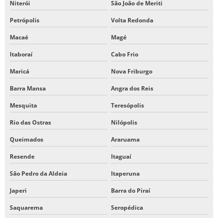
Niterói
São João de Meriti
Petrópolis
Volta Redonda
Macaé
Magé
Itaboraí
Cabo Frio
Maricá
Nova Friburgo
Barra Mansa
Angra dos Reis
Mesquita
Teresópolis
Rio das Ostras
Nilópolis
Queimados
Araruama
Resende
Itaguaí
São Pedro da Aldeia
Itaperuna
Japeri
Barra do Piraí
Saquarema
Seropédica