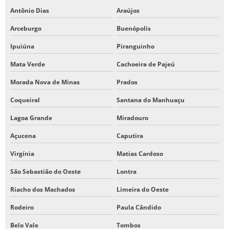
Antônio Dias
Araújos
Arceburgo
Buenópolis
Ipuiúna
Piranguinho
Mata Verde
Cachoeira de Pajeú
Morada Nova de Minas
Prados
Coqueiral
Santana do Manhuaçu
Lagoa Grande
Miradouro
Açucena
Caputira
Virgínia
Matias Cardoso
São Sebastião do Oeste
Lontra
Riacho dos Machados
Limeira do Oeste
Rodeiro
Paula Cândido
Belo Vale
Tombos