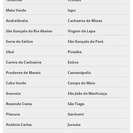
Mato Verde
Iapu
Andrelândia
Cachoeira de Minas
São Gonçalo do Rio Abaixo
Virgem da Lapa
Serra do Salitre
São Gonçalo do Pará
Ubaí
Piraúba
Carmo da Cachoeira
Estiva
Prudente de Morais
Caetanópolis
Cabo Verde
Campo do Meio
Gouveia
São João do Manhuaçu
Resende Costa
São Tiago
Planura
Itanhomi
Antônio Carlos
Juruaia