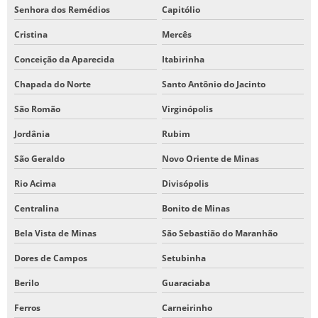
Senhora dos Remédios
Capitólio
Cristina
Mercês
Conceição da Aparecida
Itabirinha
Chapada do Norte
Santo Antônio do Jacinto
São Romão
Virginópolis
Jordânia
Rubim
São Geraldo
Novo Oriente de Minas
Rio Acima
Divisópolis
Centralina
Bonito de Minas
Bela Vista de Minas
São Sebastião do Maranhão
Dores de Campos
Setubinha
Berilo
Guaraciaba
Ferros
Carneirinho