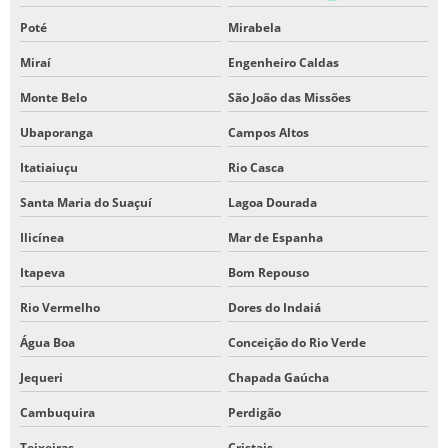
Poté
Mirabela
Miraí
Engenheiro Caldas
Monte Belo
São João das Missões
Ubaporanga
Campos Altos
Itatiaiuçu
Rio Casca
Santa Maria do Suaçuí
Lagoa Dourada
Ilicínea
Mar de Espanha
Itapeva
Bom Repouso
Rio Vermelho
Dores do Indaiá
Água Boa
Conceição do Rio Verde
Jequeri
Chapada Gaúcha
Cambuquira
Perdigão
Teixeiras
Cristais